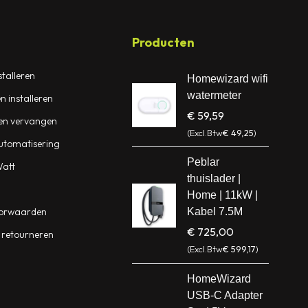
Producten
talleren
Homewizard wifi
watermeter
n installeren
€
59,59
en vervangen
(Excl.Btw
€
49,25
)
utomatisering
Peblar
att
thuislader |
Home | 11kW |
orwaarden
Kabel 7.5M
€
725,00
 retourneren
(Excl.Btw
€
599,17
)
HomeWizard
USB-C Adapter