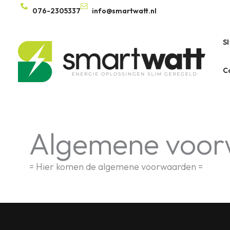
Ga
076-2305337
info@smartwatt.nl
naar
de
S
inhoud
C
Algemene voo
= Hier komen de algemene voorwaarden =