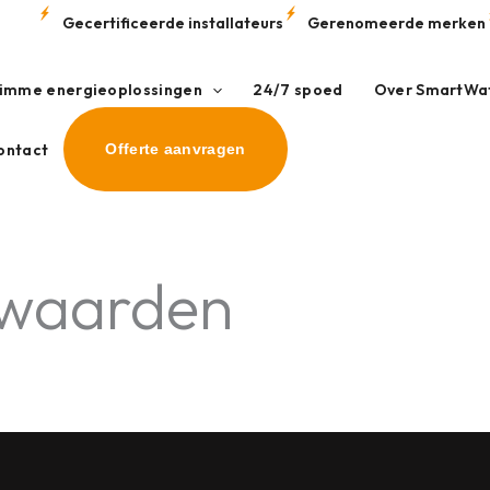
Gecertificeerde installateurs
Gerenomeerde merken
limme energieoplossingen
24/7 spoed
Over SmartWa
ontact
Offerte aanvragen
rwaarden