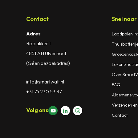
Contact
Snel naar
Adres
Laadpalen ins
Rooiakker 1
Thuisbatterije
4851 AH Ulvenhout
Groepenkast
(Géén bezoekadres)
Loxone huisa
Over SmartW
info@smartwatt.nl
FAQ
+31 76 230 53 37
Algemene vo
Verzenden en
Y
Volg ons
o
Contact
u
t
u
b
e